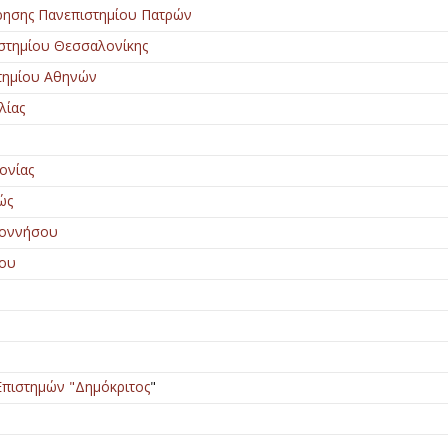
ρησης Πανεπιστημίου Πατρών
ιστημίου Θεσσαλονίκης
τημίου Αθηνών
λίας
ονίας
ώς
ποννήσου
ίου
Επιστημών "Δημόκριτος
"